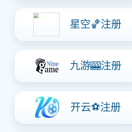
星空🏀注册
九游🎰注册
开云⚽️注册