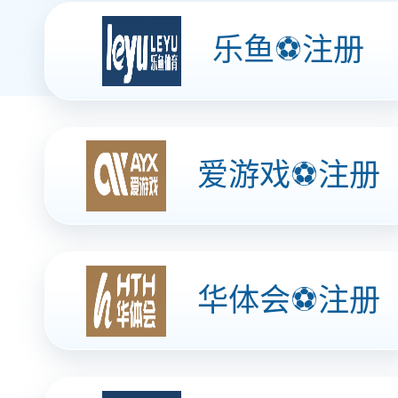
乐鱼⚽️注册
爱游戏⚽️注册
华体会⚽️注册