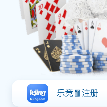
乐竞🧧注册