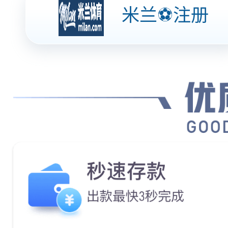
米兰⚽️注册