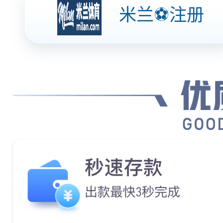
米兰⚽️注册